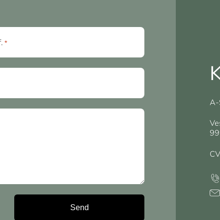
f.
*
K
A-
Ve
99
CV