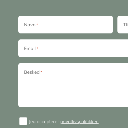
Navn
Tl
*
Email
*
Besked
*
Jeg accepterer
privatlivspolitikken
Consent