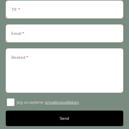
Tlf.
*
Email
*
Besked
*
Jeg accepterer
privatlivspolitikken
Consent