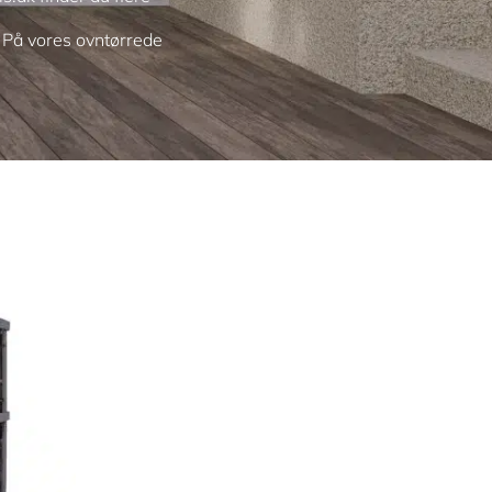
. På vores ovntørrede