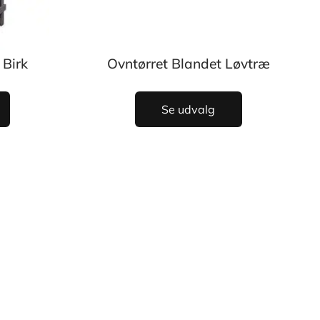
 Birk
Ovntørret Blandet Løvtræ
Se udvalg