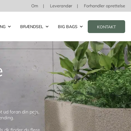
Om
Leverandør
Forhandler oprettelse
ING
BRÆNDSEL
BIG BAGS
KONTAKT
e
 ud foran din pejs,
ænding.
.dk finder du flere