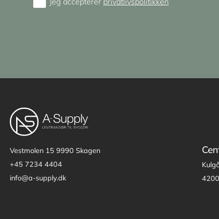
Jeg accepterer
privatlivspolitikken
Consent
Cen
Vestmolen 15
9990 Skagen
+45 7234 4404
Kulg
info@a-supply.dk
4200