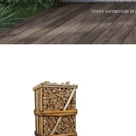
Vores ovntørrede bræ