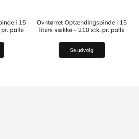
inde i 15
Ovntørret Optændingspinde i 15
 pr. palle
liters sække – 210 stk. pr. palle
Se udvalg