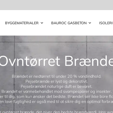
BYGGEMATERIALER
BAUROC GASBETON
ISOLER
Ovntørret Brænd
Brændet er nedtørret til under 20 % vandindhold.
Pejsebrænde er lyst og dekorativt.
Pejsebrændet naturlige duft er bevaret.
Brændet er varmebehandlet mod svampesporer og insekter.
r til dig, som kun ønsker det bedste. Brændet ser ikke bare flot
n lave fugtighed er også med til at sikre dig en optimal forbr
r ovntørret brænde, det giver den bedste brændværdi. Hos wals