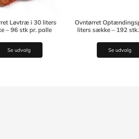
ret Løvtræ i 30 liters
Ovntørret Optændingsp
e – 96 stk pr. palle
liters sække – 192 stk.
Se udvalg
Se udvalg