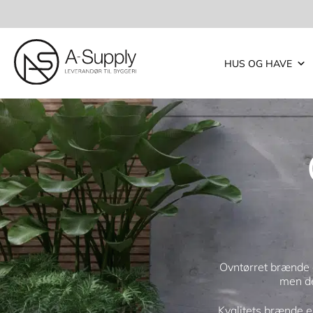
HUS OG HAVE
Ovntørret brænde e
men de
Kvalitets brænde e