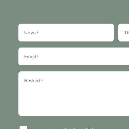
Navn
Tl
*
Email
*
Besked
*