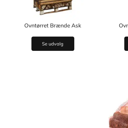
Ovntørret Brænde Ask
Ovn
Se udvalg