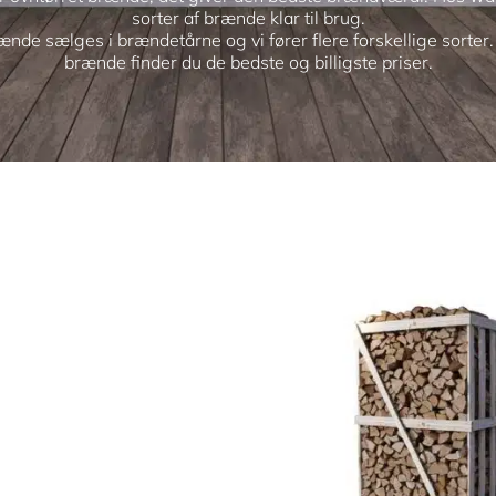
sorter af brænde klar til brug.
nde sælges i brændetårne og vi fører flere forskellige sorter
brænde finder du de bedste og billigste priser.