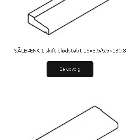
SÅLBÆNK 1 skift blødstøbt 15×3,5/5,5×130,8
Se udvalg