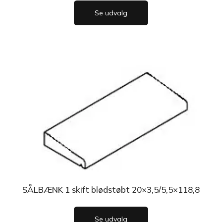
Se udvalg
SÅLBÆNK 1 skift blødstøbt 20×3,5/5,5×118,8
Se udvalg