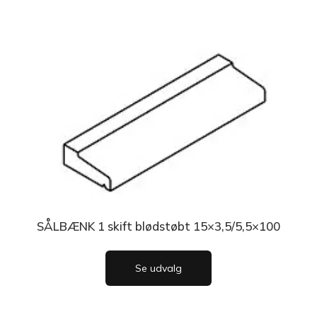
SÅLBÆNK 1 skift blødstøbt 15×3,5/5,5×100
Se udvalg