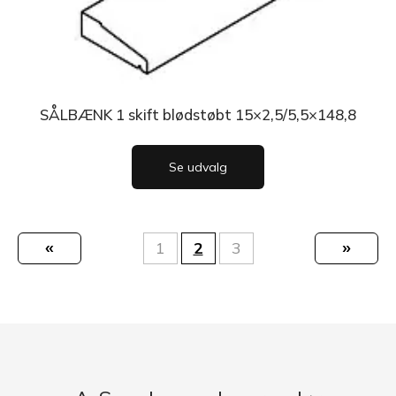
SÅLBÆNK 1 skift blødstøbt 15×2,5/5,5×148,8
Se udvalg
«
»
1
2
3