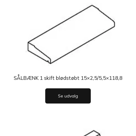
SÅLBÆNK 1 skift blødstøbt 15×2,5/5,5×118,8
Se udvalg