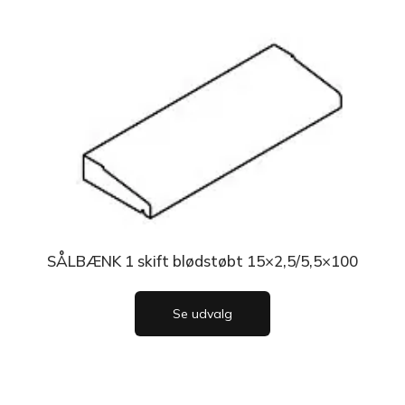
SÅLBÆNK 1 skift blødstøbt 15×2,5/5,5×100
Se udvalg