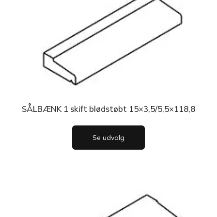
SÅLBÆNK 1 skift blødstøbt 15×3,5/5,5×118,8
Se udvalg