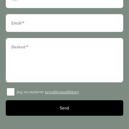
Email
*
Besked
*
Jeg accepterer
privatlivspolitikken
Consent