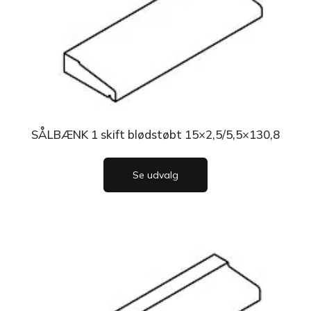
SÅLBÆNK 1 skift blødstøbt 15×2,5/5,5×130,8
Se udvalg