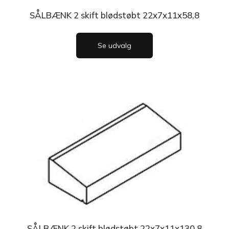
SÅLBÆNK 2 skift blødstøbt 22x7x11x58,8
Se udvalg
SÅLBÆNK 2 skift blødstøbt 22x7x11x130,8