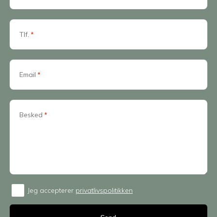
Tlf.
*
Email
*
Besked
*
Jeg accepterer
privatlivspolitikken
Consent