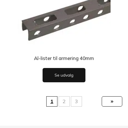
Al-lister til armering 40mm
Se udvalg
»
1
2
3