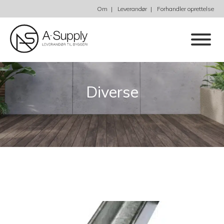
Om
Leverandør
Forhandler oprettelse
Diverse