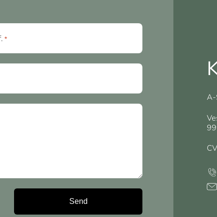
f.
*
K
A-
Ve
99
CV