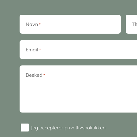
Navn
Tl
*
Email
*
Besked
*
Jeg accepterer
privatlivspolitikken
Consent