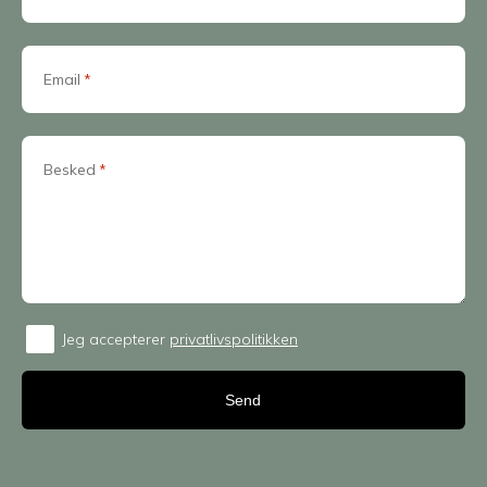
Email
*
Besked
*
Jeg accepterer
privatlivspolitikken
Consent