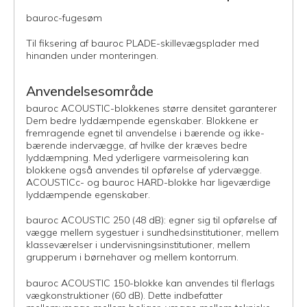
bauroc-fugesøm
Til fiksering af bauroc PLADE-skillevægsplader med
hinanden under monteringen.
Anvendelsesområde
bauroc ACOUSTIC-blokkenes større densitet garanterer
Dem bedre lyddæmpende egenskaber. Blokkene er
fremragende egnet til anvendelse i bærende og ikke-
bærende indervægge, af hvilke der kræves bedre
lyddæmpning. Med yderligere varmeisolering kan
blokkene også anvendes til opførelse af ydervægge.
ACOUSTICc- og bauroc HARD-blokke har ligeværdige
lyddæmpende egenskaber.
bauroc ACOUSTIC 250 (48 dB): egner sig til opførelse af
vægge mellem sygestuer i sundhedsinstitutioner, mellem
klasseværelser i undervisningsinstitutioner, mellem
grupperum i børnehaver og mellem kontorrum.
bauroc ACOUSTIC 150-blokke kan anvendes til flerlags
vægkonstruktioner (60 dB). Dette indbefatter