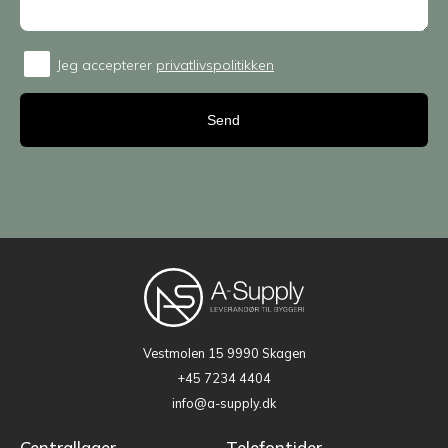
Jeg accepterer
privatlivspolitikken
Consent
Vestmolen 15
9990 Skagen
+45 7234 4404
info@a-supply.dk
Centrallager
Telefontider