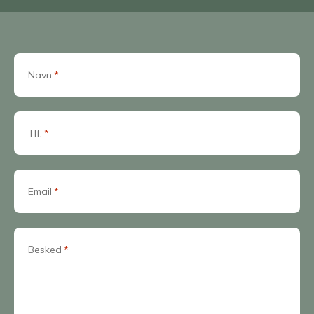
Navn
*
Tlf.
*
Email
*
Besked
*