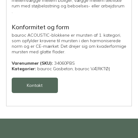
mellemvægge mellem boliger, vægge mellem tekniske
rum med støjbelastning og beboelses- eller arbejdsrum
.
Konformitet og form
bauroc ACOUSTIC-blokkene er mursten af 1. kategori,
som opfylder kravene til mursten i den harmoniserede
norm og er CE-mærket. Det drejer sig om kvaderformige
mursten med glatte flader.
Varenummer (SKU):
34060PBS
Kategorier:
bauroc Gasbeton,
bauroc VÆRKTØJ
Kontakt