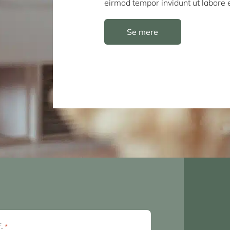
eirmod tempor invidunt ut labore
Se mere
f.
*