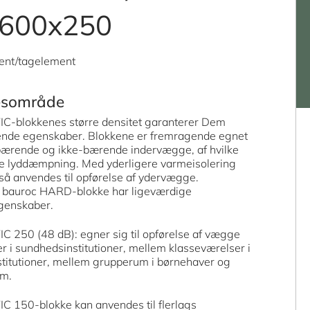
600x250
ent/tagelement
esområde
-blokkenes større densitet garanterer Dem
nde egenskaber. Blokkene er fremragende egnet
i bærende og ikke-bærende indervægge, af hvilke
e lyddæmpning. Med yderligere varmeisolering
så anvendes til opførelse af ydervægge.
bauroc HARD-blokke har ligeværdige
genskaber.
 250 (48 dB): egner sig til opførelse af vægge
 i sundhedsinstitutioner, mellem klasseværelser i
stitutioner, mellem grupperum i børnehaver og
um.
 150-blokke kan anvendes til flerlags