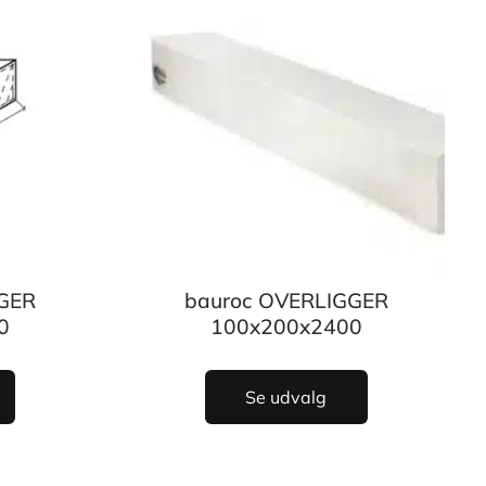
GER
bauroc OVERLIGGER
0
100x200x2400
Se udvalg