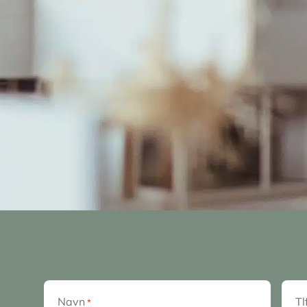
Navn
Tl
*