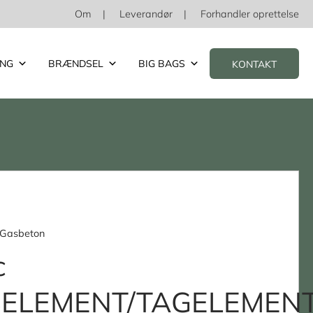
Om
Leverandør
Forhandler oprettelse
ING
BRÆNDSEL
BIG BAGS
KONTAKT
 Gasbeton
c
SELEMENT/TAGELEMEN