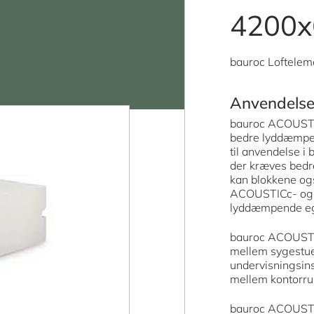
4200x
bauroc Loftelem
Anvendels
bauroc ACOUSTIC
bedre lyddæmpe
til anvendelse 
der kræves bedr
kan blokkene og
ACOUSTICc- og 
lyddæmpende e
bauroc ACOUSTIC
mellem sygestuer
undervisningsin
mellem kontorr
bauroc ACOUSTIC