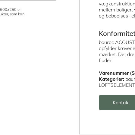
vægkonstruktion
mellem boliger,
600x250 er
ukter, som kan
og beboelses- el
Konformite
bauroc ACOUSTIC
opfylder kravene
mærket. Det dre
flader.
Varenummer (S
Kategorier:
bau
LOFTSELEMEN
Kontakt