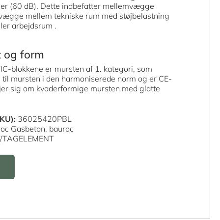
er (60 dB). Dette indbefatter mellemvægge
 vægge mellem tekniske rum med støjbelastning
ler arbejdsrum .
t og form
-blokkene er mursten af 1. kategori, som
 til mursten i den harmoniserede norm og er CE-
jer sig om kvaderformige mursten med glatte
KU):
36025420PBL
roc Gasbeton,
bauroc
T/TAGELEMENT