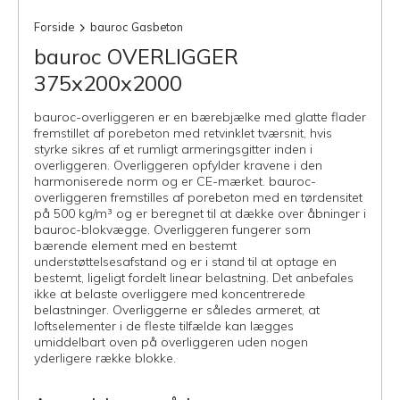
Forside
bauroc Gasbeton
bauroc OVERLIGGER
375x200x2000
bauroc-overliggeren er en bærebjælke med glatte flader
fremstillet af porebeton med retvinklet tværsnit, hvis
styrke sikres af et rumligt armeringsgitter inden i
overliggeren. Overliggeren opfylder kravene i den
harmoniserede norm og er CE-mærket. bauroc-
overliggeren fremstilles af porebeton med en tørdensitet
på 500 kg/m³ og er beregnet til at dække over åbninger i
bauroc-blokvægge. Overliggeren fungerer som
bærende element med en bestemt
understøttelsesafstand og er i stand til at optage en
bestemt, ligeligt fordelt linear belastning. Det anbefales
ikke at belaste overliggere med koncentrerede
belastninger. Overliggerne er således armeret, at
loftselementer i de fleste tilfælde kan lægges
umiddelbart oven på overliggeren uden nogen
yderligere række blokke.