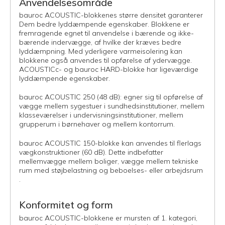
Anvendelsesområde
bauroc ACOUSTIC-blokkenes større densitet garanterer
Dem bedre lyddæmpende egenskaber. Blokkene er
fremragende egnet til anvendelse i bærende og ikke-
bærende indervægge, af hvilke der kræves bedre
lyddæmpning. Med yderligere varmeisolering kan
blokkene også anvendes til opførelse af ydervægge.
ACOUSTICc- og bauroc HARD-blokke har ligeværdige
lyddæmpende egenskaber.
bauroc ACOUSTIC 250 (48 dB): egner sig til opførelse af
vægge mellem sygestuer i sundhedsinstitutioner, mellem
klasseværelser i undervisningsinstitutioner, mellem
grupperum i børnehaver og mellem kontorrum.
bauroc ACOUSTIC 150-blokke kan anvendes til flerlags
vægkonstruktioner (60 dB). Dette indbefatter
mellemvægge mellem boliger, vægge mellem tekniske
rum med støjbelastning og beboelses- eller arbejdsrum
.
Konformitet og form
bauroc ACOUSTIC-blokkene er mursten af 1. kategori,