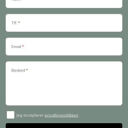
Tlf.
*
Email
*
Besked
*
Jeg accepterer
privatlivspolitikken
Consent