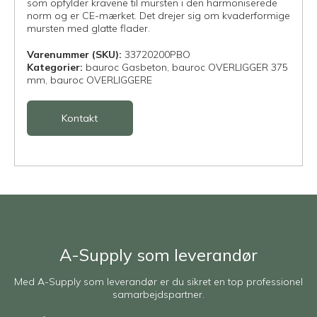
som opfylder kravene til mursten i den harmoniserede
norm og er CE-mærket. Det drejer sig om kvaderformige
mursten med glatte flader.
Varenummer (SKU):
33720200PBO
Kategorier:
bauroc Gasbeton,
bauroc OVERLIGGER 375
mm,
bauroc OVERLIGGERE
Kontakt
A-Supply som leverandør
Med A-Supply som leverandør er du sikret en top professionel
samarbejdspartner.