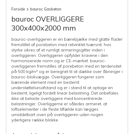
Forside
bauroc Gasbeton
bauroc OVERLIGGERE
300x400x2000 mm
bauroc-overliggeren er en bærebjælke med glatte flader
fremstillet af porebeton med retvinklet tværsnit, hvis
styrke sikres af et rumligt armeringsgitter inden i
overliggeren. Overliggeren opfylder kravene i den
harmoniserede norm og er CE-mærket. bauroc-
overliggeren fremstilles af porebeton med en tørdensitet
på 500 kg/m³ og er beregnet til at dække over åbninger i
bauroc-blokvægge. Overliggeren fungerer som
bærende element med en bestemt
understøttelsesafstand og er i stand til at optage en
bestemt, ligeligt fordelt linear belastning. Det anbefales
ikke at belaste overliggere med koncentrerede
belastninger. Overliggerne er således armeret, at
loftselementer i de fleste tilfælde kan lægges
umiddelbart oven på overliggeren uden nogen
yderligere række blokke.