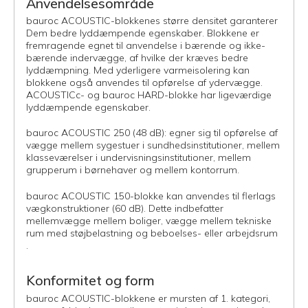
Anvendelsesområde
bauroc ACOUSTIC-blokkenes større densitet garanterer
Dem bedre lyddæmpende egenskaber. Blokkene er
fremragende egnet til anvendelse i bærende og ikke-
bærende indervægge, af hvilke der kræves bedre
lyddæmpning. Med yderligere varmeisolering kan
blokkene også anvendes til opførelse af ydervægge.
ACOUSTICc- og bauroc HARD-blokke har ligeværdige
lyddæmpende egenskaber.
bauroc ACOUSTIC 250 (48 dB): egner sig til opførelse af
vægge mellem sygestuer i sundhedsinstitutioner, mellem
klasseværelser i undervisningsinstitutioner, mellem
grupperum i børnehaver og mellem kontorrum.
bauroc ACOUSTIC 150-blokke kan anvendes til flerlags
vægkonstruktioner (60 dB). Dette indbefatter
mellemvægge mellem boliger, vægge mellem tekniske
rum med støjbelastning og beboelses- eller arbejdsrum
.
Konformitet og form
bauroc ACOUSTIC-blokkene er mursten af 1. kategori,