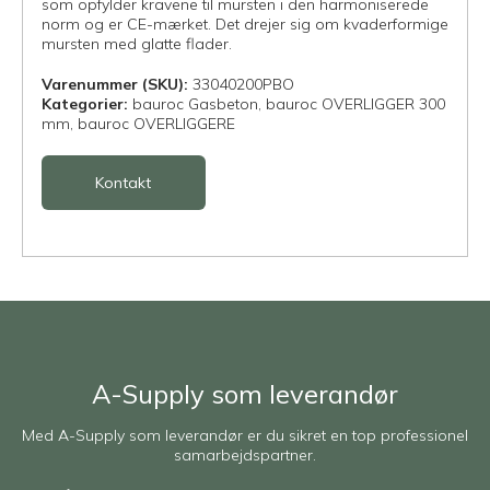
som opfylder kravene til mursten i den harmoniserede
norm og er CE-mærket. Det drejer sig om kvaderformige
mursten med glatte flader.
Varenummer (SKU):
33040200PBO
Kategorier:
bauroc Gasbeton,
bauroc OVERLIGGER 300
mm,
bauroc OVERLIGGERE
Kontakt
A-Supply som leverandør
Med A-Supply som leverandør er du sikret en top professionel
samarbejdspartner.