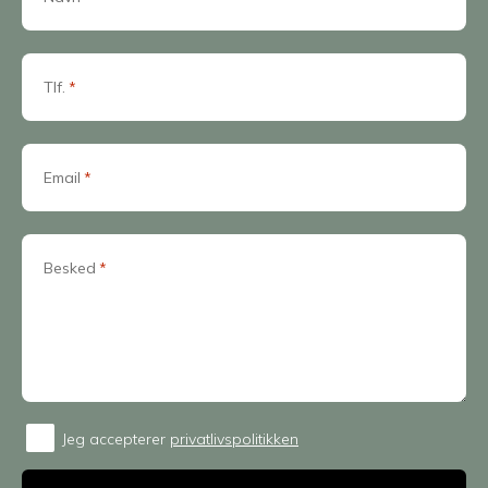
Tlf.
*
Email
*
Besked
*
Jeg accepterer
privatlivspolitikken
Consent