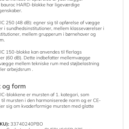
bauroc HARD-blokke har ligeværdige
genskaber.
 250 (48 dB): egner sig til opførelse af vægge
 i sundhedsinstitutioner, mellem klasseværelser i
stitutioner, mellem grupperum i børnehaver og
um.
 150-blokke kan anvendes til flerlags
er (60 dB). Dette indbefatter mellemvægge
 vægge mellem tekniske rum med støjbelastning
ler arbejdsrum .
t og form
-blokkene er mursten af 1. kategori, som
 til mursten i den harmoniserede norm og er CE-
jer sig om kvaderformige mursten med glatte
KU):
33740240PBO