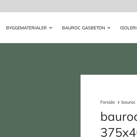
BYGGEMATERIALER
BAUROC GASBETON
ISOLER
Forside
bauroc
bauro
375x