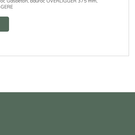
roc Gasbeton,
bauroc OVERLIGGER 375 mm,
GGERE