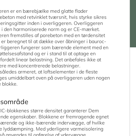
eren er en bærebjælke med glatte flader
rebeton med retvinklet tværsnit, hvis styrke sikres
meringsgitter inden i overliggeren. Overliggeren
e i den harmoniserede norm og er CE-mærket.
ren fremstilles af porebeton med en tørdensitet
er beregnet til at dække over åbninger i bauroc-
rliggeren fungerer som bærende element med en
ttelsesafstand og er i stand til at optage en
 fordelt linear belastning. Det anbefales ikke at
gere med koncentrerede belastninger.
således armeret, at loftselementer i de fleste
gges umiddelbart oven på overliggeren uden nogen
 blokke.
esområde
-blokkenes større densitet garanterer Dem
nde egenskaber. Blokkene er fremragende egnet
i bærende og ikke-bærende indervægge, af hvilke
e lyddæmpning. Med yderligere varmeisolering
så anvendes til opførelse af ydervægge.