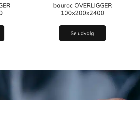
GER
bauroc OVERLIGGER
0
100x200x2400
Se udvalg