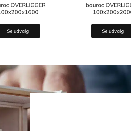
uroc OVERLIGGER
bauroc OVERLIG
100x200x1600
100x200x200
Se udvalg
Se udvalg