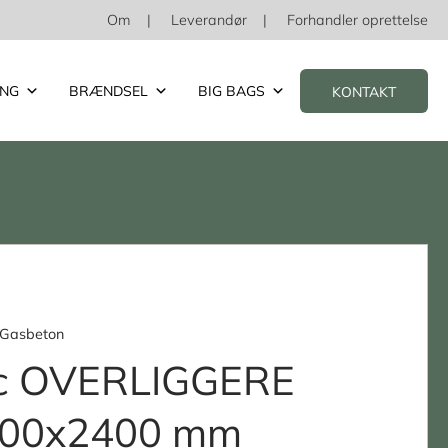
Om
Leverandør
Forhandler oprettelse
ING
BRÆNDSEL
BIG BAGS
KONTAKT
 Gasbeton
c OVERLIGGERE
400x2400 mm