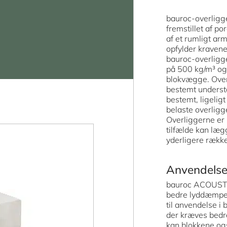
bauroc-overligg
fremstillet af po
af et rumligt ar
opfylder kraven
bauroc-overligge
på 500 kg/m³ og 
blokvægge. Ove
bestemt understø
bestemt, ligeligt
belaste overlig
Overliggerne er 
tilfælde kan læ
yderligere række
Anvendels
bauroc ACOUSTIC
bedre lyddæmpe
til anvendelse 
der kræves bedr
kan blokkene og