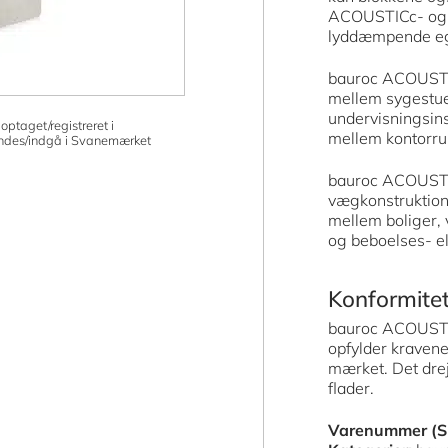
ACOUSTICc- og 
lyddæmpende e
bauroc ACOUSTIC
mellem sygestuer
undervisningsin
aget/registreret i
mellem kontorr
ndes/indgå i Svanemærket
bauroc ACOUSTIC
vægkonstruktion
mellem boliger,
og beboelses- el
Konformite
bauroc ACOUSTIC
opfylder kravene
mærket. Det dre
flader.
Varenummer (S