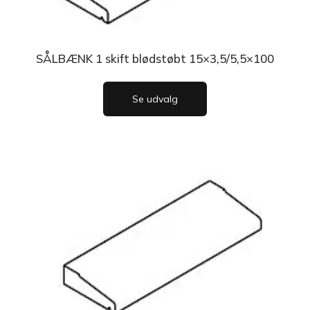
SÅLBÆNK 1 skift blødstøbt 15×3,5/5,5×100
Se udvalg