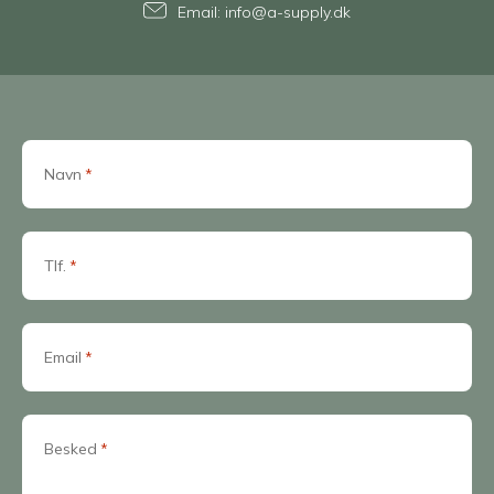
Email:
info@a-supply.dk
Navn
*
Tlf.
*
Email
*
Besked
*