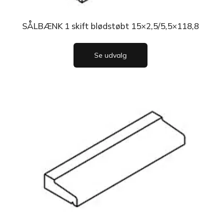
SÅLBÆNK 1 skift blødstøbt 15×2,5/5,5×118,8
Se udvalg