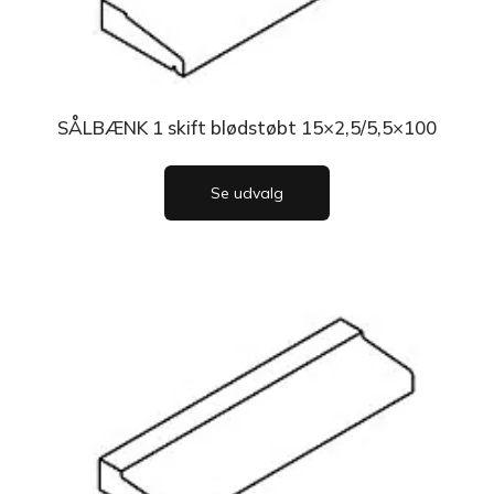
SÅLBÆNK 1 skift blødstøbt 15×2,5/5,5×100
Se udvalg