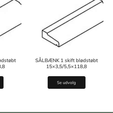
ødstøbt
SÅLBÆNK 1 skift blødstøbt
,8
15×3,5/5,5×118,8
Se udvalg