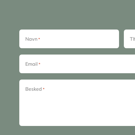
Navn
Tl
*
Email
*
Besked
*