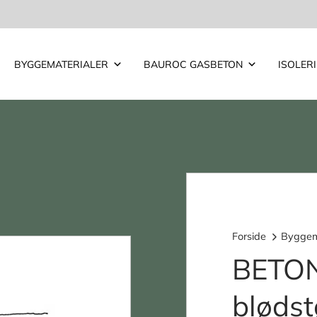
BYGGEMATERIALER
BAUROC GASBETON
ISOLER
Forside
Byggem
BETO
bløds