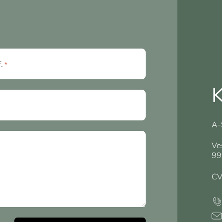
f.
*
K
A-
Ve
99
CV