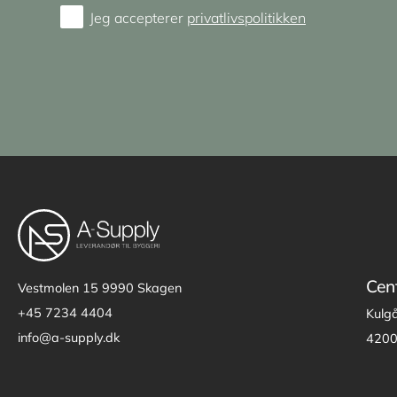
Jeg accepterer
privatlivspolitikken
Consent
Cen
Vestmolen 15
9990 Skagen
+45 7234 4404
Kulg
info@a-supply.dk
4200