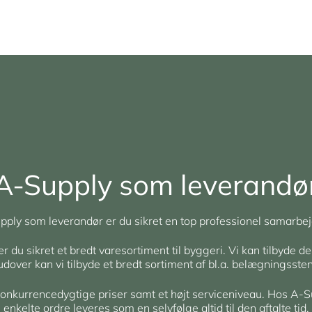
A-Supply som leverandø
ply som leverandør er du sikret en top professionel samarbej
du sikret et bredt varesortiment til byggeri. Vi kan tilbyde de
rudover kan vi tilbyde et bredt sortiment af bl.a. belægningsst
 konkurrencedygtige priser samt et højt serviceniveau. Hos A-S
enkelte ordre leveres som en selvfølge altid til den aftalte tid.