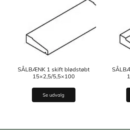
SÅLBÆNK 1 skift blødstøbt
SÅLBÆN
15×2,5/5,5×100
1
Se udvalg