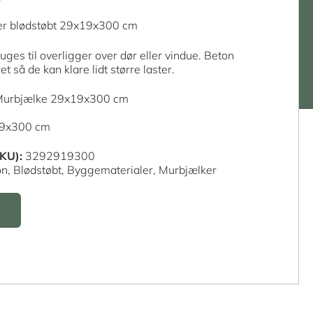
er blødstøbt 29x19x300 cm
uges til overligger over dør eller vindue. Beton
t så de kan klare lidt større laster.
 Murbjælke 29x19x300 cm
19x300 cm
KU):
3292919300
on,
Blødstøbt,
Byggematerialer,
Murbjælker