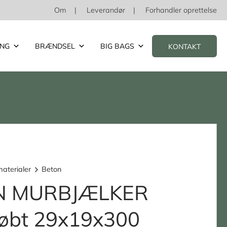
Om
Leverandør
Forhandler oprettelse
ING
BRÆNDSEL
BIG BAGS
KONTAKT
aterialer
Beton
N MURBJÆLKER
tøbt 29x19x300