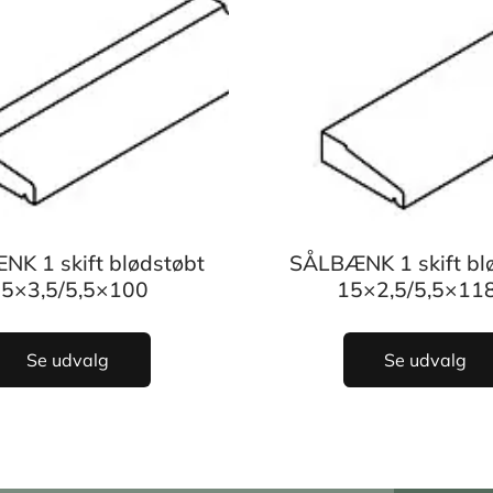
K 1 skift blødstøbt
SÅLBÆNK 1 skift bl
5×3,5/5,5×100
15×2,5/5,5×118
Se udvalg
Se udvalg