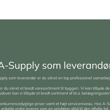
A-Supply som leverandø
ply som leverandør er du sikret en top professionel samarbej
du sikret et bredt varesortiment til byggeri. Vi kan tilbyde de
rudover kan vi tilbyde et bredt sortiment af bl.a. belægningsst
 konkurrencedygtige priser samt et højt serviceniveau. Hos A-S
enkelte ordre leveres som en selvfølge altid til den aftalte tid.