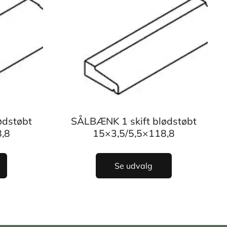
ødstøbt
SÅLBÆNK 1 skift blødstøbt
,8
15×3,5/5,5×118,8
Se udvalg