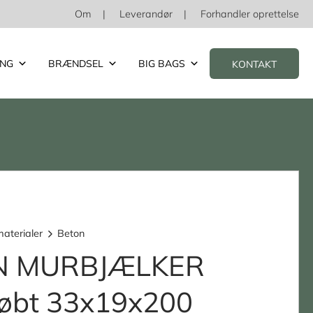
Om
Leverandør
Forhandler oprettelse
ING
BRÆNDSEL
BIG BAGS
KONTAKT
aterialer
Beton
N MURBJÆLKER
tøbt 33x19x200