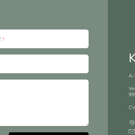
f.
*
K
A-
Ve
99
CV