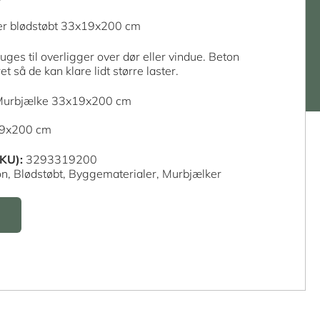
er blødstøbt 33x19x200 cm
uges til overligger over dør eller vindue. Beton
t så de kan klare lidt større laster.
 Murbjælke 33x19x200 cm
19x200 cm
KU):
3293319200
on,
Blødstøbt,
Byggematerialer,
Murbjælker