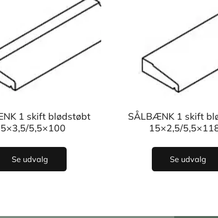
K 1 skift blødstøbt
SÅLBÆNK 1 skift bl
5×3,5/5,5×100
15×2,5/5,5×118
Se udvalg
Se udvalg