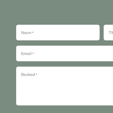
Navn
Tl
*
Email
*
Besked
*