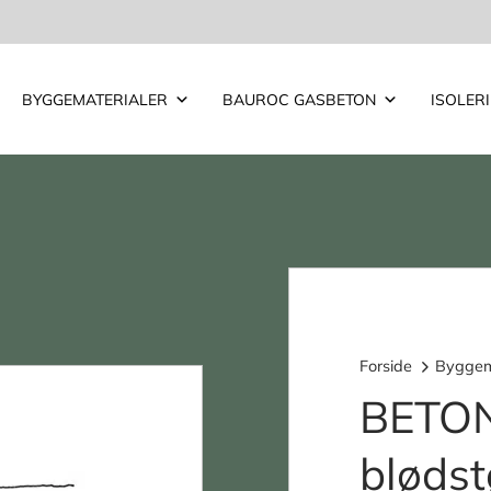
BYGGEMATERIALER
BAUROC GASBETON
ISOLER
Forside
Byggem
BETO
bløds