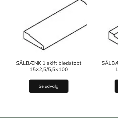
SÅLBÆNK 1 skift blødstøbt
SÅLBÆN
15×2,5/5,5×100
1
Se udvalg