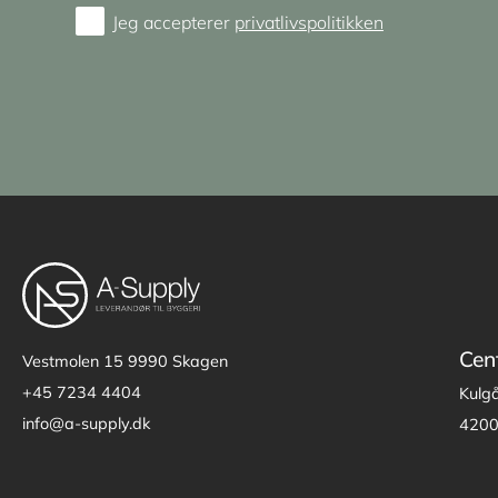
Jeg accepterer
privatlivspolitikken
Consent
Cen
Vestmolen 15
9990 Skagen
+45 7234 4404
Kulg
info@a-supply.dk
4200