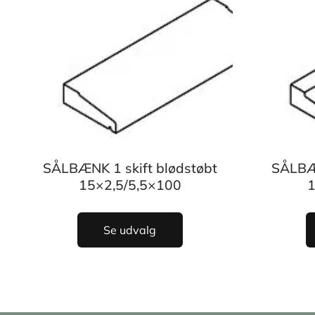
SÅLBÆNK 1 skift blødstøbt
SÅLBÆN
15×2,5/5,5×100
1
Se udvalg