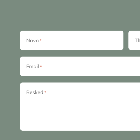
Navn
Tl
*
Email
*
Besked
*