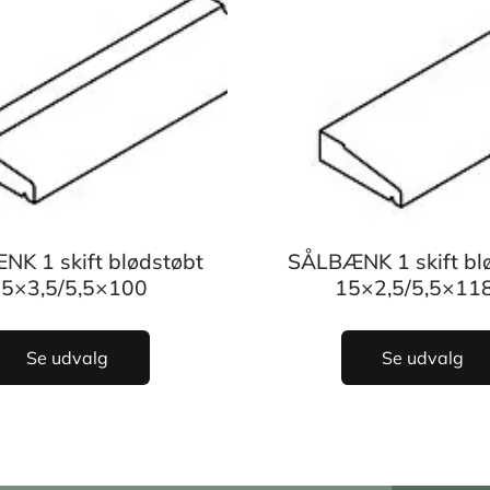
K 1 skift blødstøbt
SÅLBÆNK 1 skift bl
5×3,5/5,5×100
15×2,5/5,5×118
Se udvalg
Se udvalg