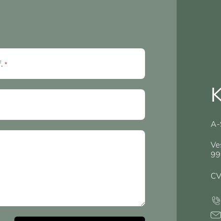
f.
*
K
A-
Ve
99
CV