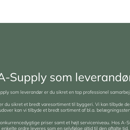
A-Supply som leverandø
ply som leverandør er du sikret en top professionel samarbej
du sikret et bredt varesortiment til byggeri. Vi kan tilbyde de
rudover kan vi tilbyde et bredt sortiment af bl.a. belægningsst
 konkurrencedygtige priser samt et højt serviceniveau. Hos A-S
enkelte ordre leveres som en selvfølge altid til den aftalte tid.