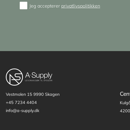
Jeg accepterer
privatlivspolitikken
Consent
Cen
Vestmolen 15
9990 Skagen
+45 7234 4404
Kulg
info@a-supply.dk
4200