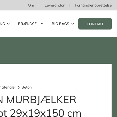
Om
Leverandør
Forhandler oprettelse
ING
BRÆNDSEL
BIG BAGS
KONTAKT
aterialer
Beton
N MURBJÆLKER
øbt 29x19x150 cm