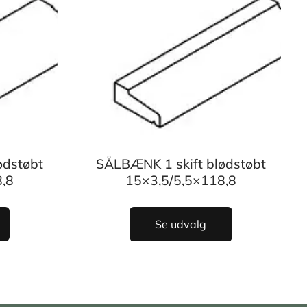
ødstøbt
SÅLBÆNK 1 skift blødstøbt
,8
15×3,5/5,5×118,8
Se udvalg