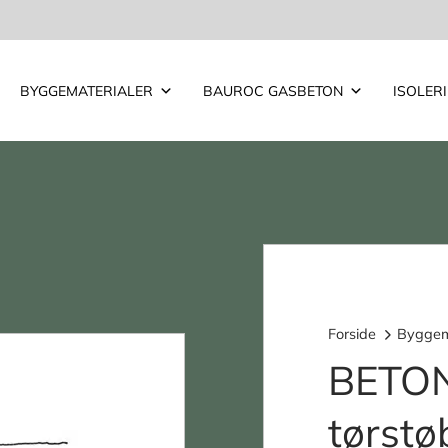
BYGGEMATERIALER
BAUROC GASBETON
ISOLER
Forside
Byggem
BETO
tørst