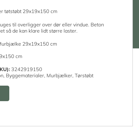
er tøtstøbt 29x19x150 cm
uges til overligger over dør eller vindue. Beton
t så de kan klare lidt større laster.
 Murbjælke 29x19x150 cm
19x150 cm
KU):
3242919150
on,
Byggematerialer,
Murbjælker,
Tørstøbt