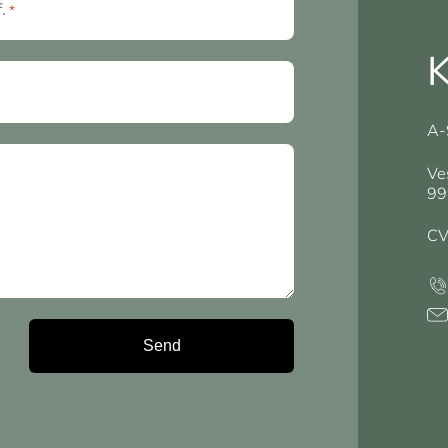
f.
*
K
A-
Ve
99
CV