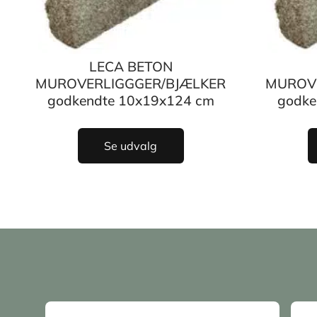
LECA BETON
MUROVERLIGGGER/BJÆLKER
MUROV
godkendte 10x19x124 cm
godke
Se udvalg