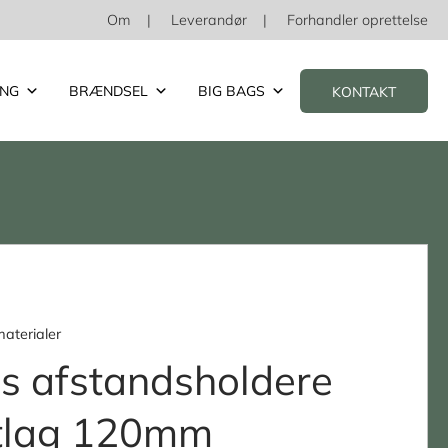
Om
Leverandør
Forhandler oprettelse
ING
BRÆNDSEL
BIG BAGS
KONTAKT
aterialer
s afstandsholdere
etlag 120mm