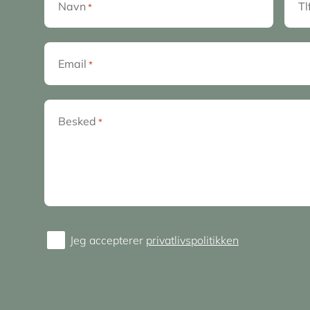
Navn
Tl
*
Email
*
Besked
*
Jeg accepterer
privatlivspolitikken
Consent