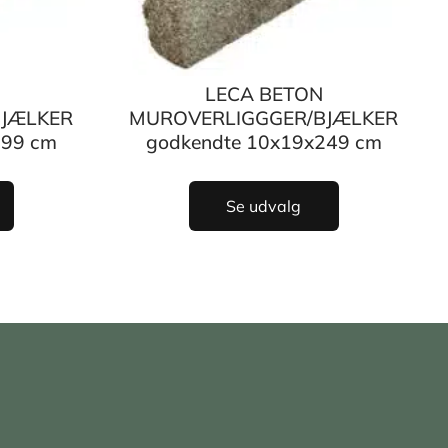
LECA BETON
JÆLKER
MUROVERLIGGGER/BJÆLKER
199 cm
godkendte 10x19x249 cm
Se udvalg