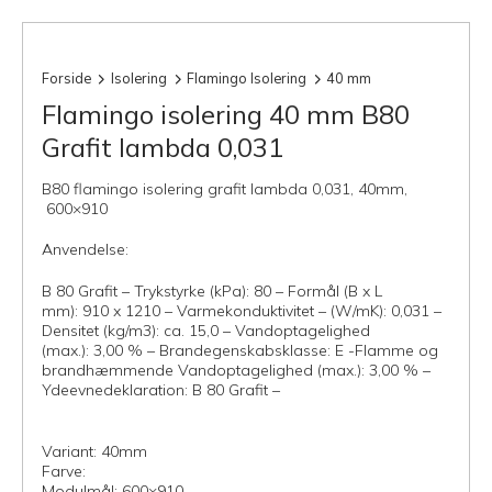
Forside
Isolering
Flamingo Isolering
40 mm
Flamingo isolering 40 mm B80
Grafit lambda 0,031
B80 flamingo isolering grafit lambda 0,031, 40mm,
600×910
Anvendelse:
B 80 Grafit – Trykstyrke (kPa): 80 – Formål (B x L
mm): 910 x 1210 – Varmekonduktivitet – (W/mK): 0,031 –
Densitet (kg/m3): ca. 15,0 – Vandoptagelighed
(max.): 3,00 % – Brandegenskabsklasse: E -Flamme og
brandhæmmende Vandoptagelighed (max.): 3,00 % –
Ydeevnedeklaration: B 80 Grafit –
Variant: 40mm
Farve:
Modulmål: 600×910