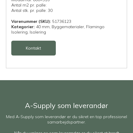
Antal m2 pr. palle:
Antal stk. pr. palle: 30
Varenummer (SKU):
51736123
Kategorier:
40 mm,
Byggematerialer,
Flamingo
Isolering,
Isolering
Kontakt
A-Supply som leverandør
Med A-Supply som leverandør er du sikret en top professionel
samarbejdspartner.