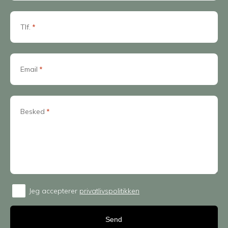
Tlf.
*
Email
*
Besked
*
Jeg accepterer
privatlivspolitikken
Consent