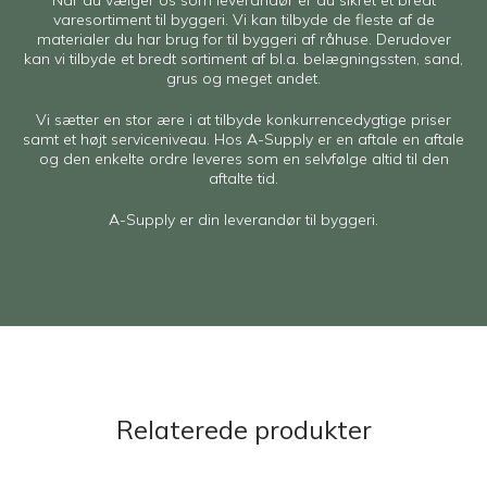
Når du vælger os som leverandør er du sikret et bredt
varesortiment til byggeri. Vi kan tilbyde de fleste af de
materialer du har brug for til byggeri af råhuse. Derudover
kan vi tilbyde et bredt sortiment af bl.a. belægningssten, sand,
grus og meget andet.
Vi sætter en stor ære i at tilbyde konkurrencedygtige priser
samt et højt serviceniveau. Hos A-Supply er en aftale en aftale
og den enkelte ordre leveres som en selvfølge altid til den
aftalte tid.
A-Supply er din leverandør til byggeri.
Relaterede produkter