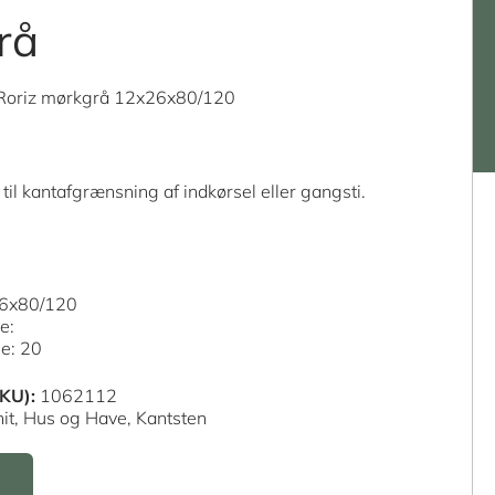
rå
 Roriz mørkgrå 12x26x80/120
til kantafgrænsning af indkørsel eller gangsti.
26x80/120
le:
le: 20
KU):
1062112
it,
Hus og Have,
Kantsten