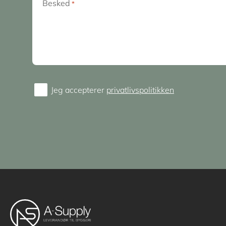
Besked
*
Jeg accepterer
privatlivspolitikken
Consent