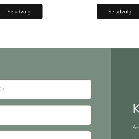
Se udvalg
Se udvalg
f.
*
K
A-