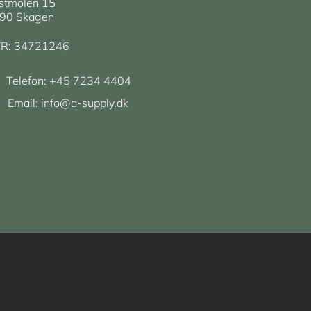
stmolen 15
90 Skagen
R: 34721246
Telefon:
+45 7234 4404
Email:
info@a-supply.dk