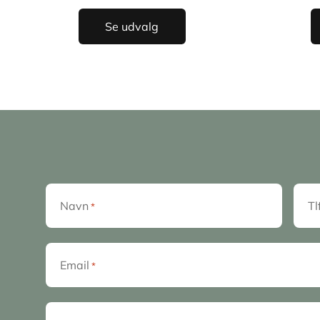
Se udvalg
Navn
Tl
*
Email
*