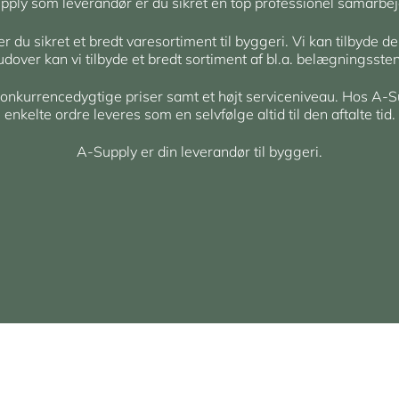
ply som leverandør er du sikret en top professionel samarbej
du sikret et bredt varesortiment til byggeri. Vi kan tilbyde de
rudover kan vi tilbyde et bredt sortiment af bl.a. belægningsst
 konkurrencedygtige priser samt et højt serviceniveau. Hos A-S
enkelte ordre leveres som en selvfølge altid til den aftalte tid.
A-Supply er din leverandør til byggeri.