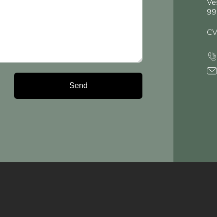
Ve
99
CV