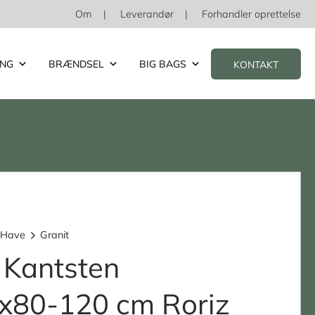
Om
Leverandør
Forhandler oprettelse
ING
BRÆNDSEL
BIG BAGS
KONTAKT
 Have
Granit
 Kantsten
x80-120 cm Roriz