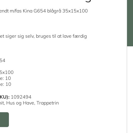
rændt m/fas Kina G654 blågrå 35x15x100
et siger sig selv, bruges til at lave færdig
654
15x100
le: 10
le: 10
KU):
1092494
it,
Hus og Have,
Trappetrin