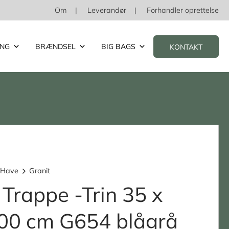
Om
Leverandør
Forhandler oprettelse
ING
BRÆNDSEL
BIG BAGS
KONTAKT
 Have
Granit
 Trappe -Trin 35 x
100 cm G654 blågrå