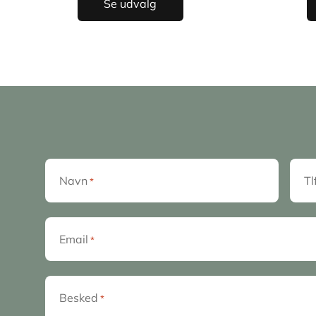
Se udvalg
Navn
Tl
*
Email
*
Besked
*