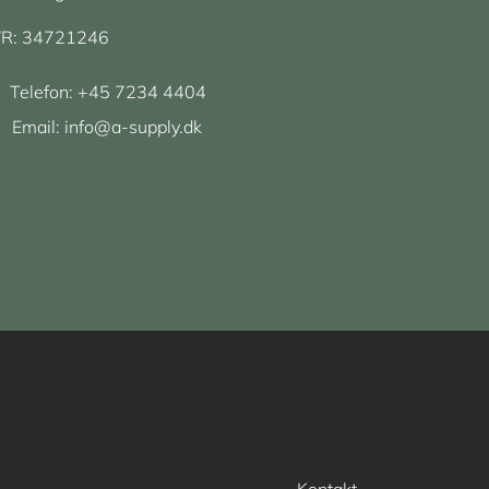
R: 34721246
Telefon:
+45 7234 4404
Email:
info@a-supply.dk
Kontakt