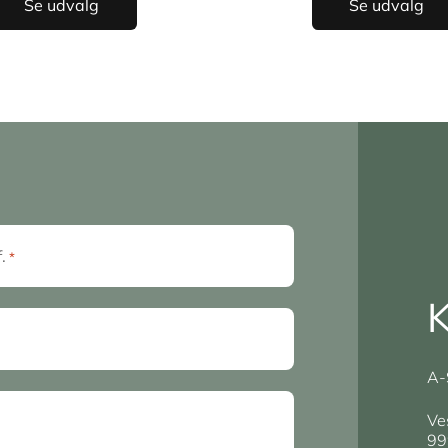
Se udvalg
Se udvalg
f.
*
K
A-
Ve
99