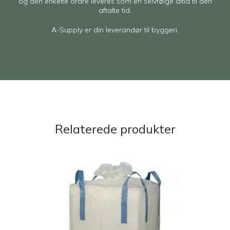
og den enkelte ordre leveres som en selvfølge altid til den
aftalte tid.
A-Supply er din leverandør til byggeri.
Relaterede produkter