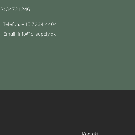
R: 34721246
Telefon:
+45 7234 4404
Email:
info@a-supply.dk
Kontakt