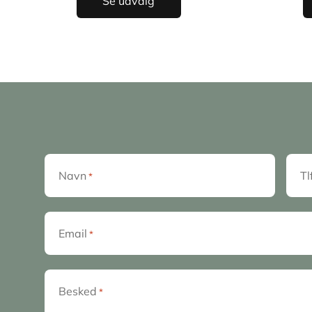
Se udvalg
Navn
Tl
*
Email
*
Besked
*