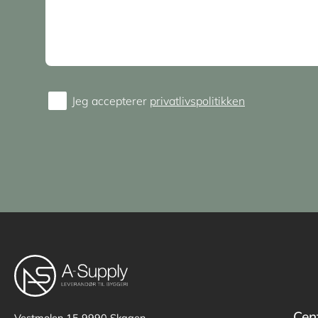
Jeg accepterer
privatlivspolitikken
Consent
Cen
Vestmolen 15
9990 Skagen