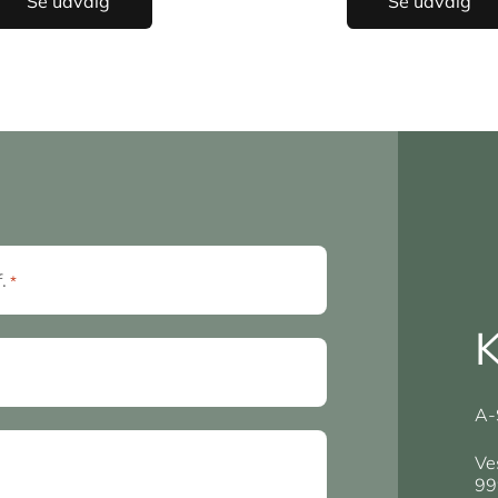
Se udvalg
Se udvalg
f.
*
K
A-
Ve
99