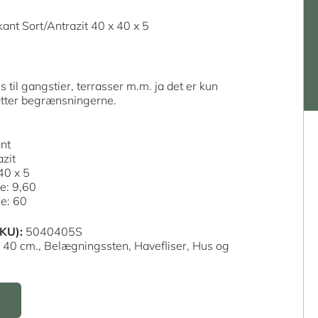
kant Sort/Antrazit 40 x 40 x 5
 til gangstier, terrasser m.m. ja det er kun
ætter begrænsningerne.
ant
azit
40 x 5
le: 9,60
le: 60
KU):
5040405S
 40 cm.,
Belægningssten,
Havefliser,
Hus og