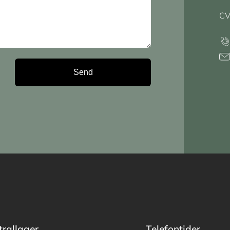
CV
trallager
Telefontider