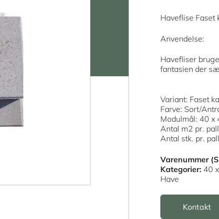
Haveflise Faset 
Anvendelse:
Havefliser bruges
fantasien der s
Variant: Faset k
Farve: Sort/Antr
Modulmål: 40 x 
Antal m2 pr. pal
Antal stk. pr. pal
Varenummer (S
Kategorier:
40 x
Have
Kontakt