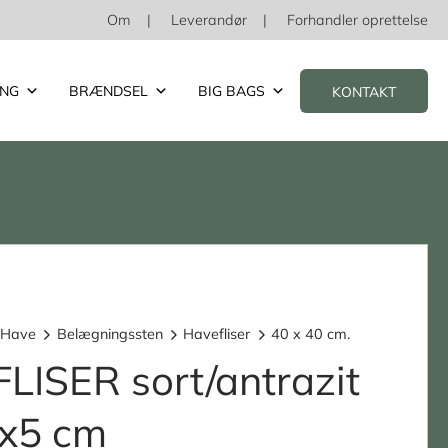
Om
Leverandør
Forhandler oprettelse
ING
BRÆNDSEL
BIG BAGS
KONTAKT
 Have
Belægningssten
Havefliser
40 x 40 cm.
LISER sort/antrazit
x5 cm