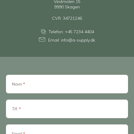
Vestmolen 15
9990 Skagen
CVR: 34721246
Telefon:
+45 7234 4404
Email:
info@a-supply.dk
Navn
*
Tlf.
*
Email
*