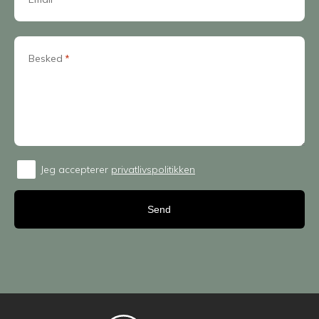
Besked
*
Jeg accepterer
privatlivspolitikken
Consent