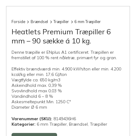
Forside
Brændsel
Træpiller
6 mm Træpiller
Heatlets Premium Træpiller 6
mm – 90 sække á 10 kg.
Denne træpille er ENplus A1 certificeret. Træpillen er
fremstillet af 100 % rent nåletræ, primært fyr og gran.
Effektiv brændværdi min. 4.900 kWh/ton eller min. 4.200
kcal/kg eller min. 17,6 GJ/ton
Vægtfylde ca. 650 kg/m3
Askeindhold max. 0,39 %
Svovlindhold max 0,03 %
Vandindhold 6 – 8 %
Askesmeltepunkt Min. 1250 C°
Diameter Ø 6 mm
Varenummer (SKU):
8149436H6
Kategorier:
6 mm Træpiller,
Brændsel,
Træpiller