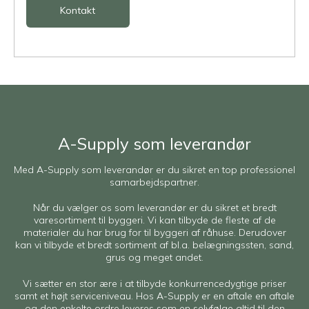
Kontakt
A-Supply som leverandør
Med A-Supply som leverandør er du sikret en top professionel
samarbejdspartner.
Når du vælger os som leverandør er du sikret et bredt
varesortiment til byggeri. Vi kan tilbyde de fleste af de
materialer du har brug for til byggeri af råhuse. Derudover
kan vi tilbyde et bredt sortiment af bl.a. belægningssten, sand,
grus og meget andet.
Vi sætter en stor ære i at tilbyde konkurrencedygtige priser
samt et højt serviceniveau. Hos A-Supply er en aftale en aftale
og den enkelte ordre leveres som en selvfølge altid til den