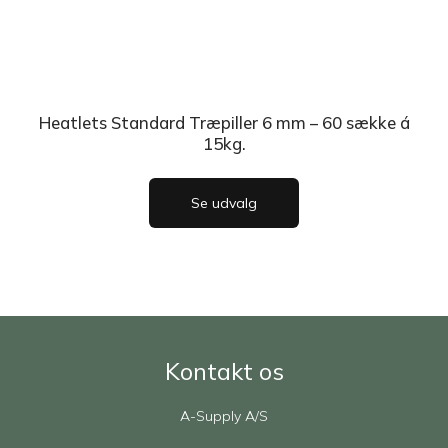
Heatlets Standard Træpiller 6 mm – 60 sække á
15kg.
Se udvalg
Kontakt os
A-Supply A/S