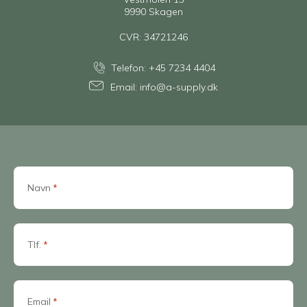
9990 Skagen
CVR: 34721246
Telefon:
+45 7234 4404
Email:
info@a-supply.dk
Navn
*
Tlf.
*
Email
*