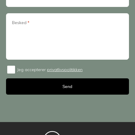
Besked
*
Jeg accepterer
privatlivspolitikken
Consent