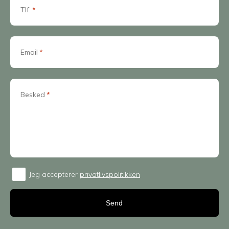
Tlf.
*
Email
*
Besked
*
Jeg accepterer
privatlivspolitikken
Consent