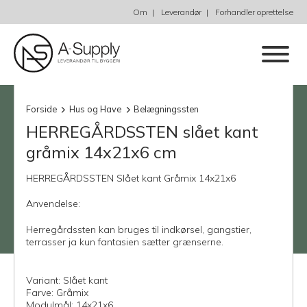
Om
Leverandør
Forhandler oprettelse
Forside
Hus og Have
Belægningssten
HERREGÅRDSSTEN slået kant
gråmix 14x21x6 cm
HERREGÅRDSSTEN Slået kant Gråmix 14x21x6
Anvendelse:
Herregårdssten kan bruges til indkørsel, gangstier,
terrasser ja kun fantasien sætter grænserne.
Variant: Slået kant
Farve: Gråmix
Modulmål: 14x21x6