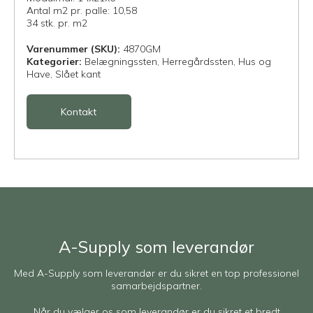
Antal m2 pr. palle: 10,58
34 stk. pr. m2
Varenummer (SKU):
4870GM
Kategorier:
Belægningssten,
Herregårdssten,
Hus og
Have,
Slået kant
Kontakt
A-Supply som leverandør
Med A-Supply som leverandør er du sikret en top professionel
samarbejdspartner.
Når du vælger os som leverandør er du sikret et bredt