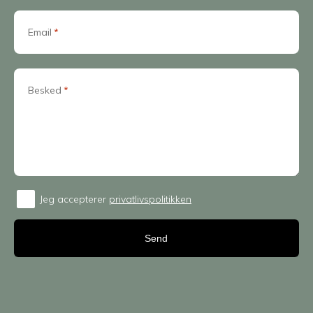
Email
*
Besked
*
Jeg accepterer
privatlivspolitikken
Consent