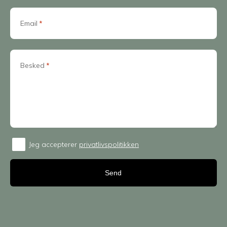
Email
*
Besked
*
Jeg accepterer
privatlivspolitikken
Consent