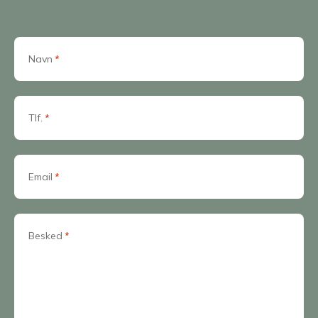
Navn
*
Tlf.
*
Email
*
Besked
*