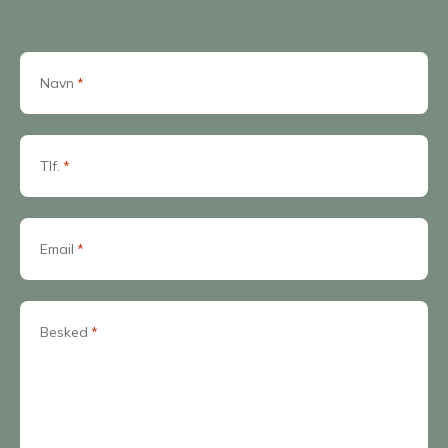
Navn
*
Tlf.
*
Email
*
Besked
*