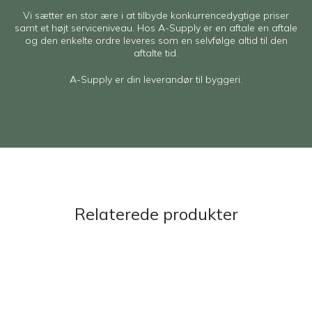
Vi sætter en stor ære i at tilbyde konkurrencedygtige priser
samt et højt serviceniveau. Hos A-Supply er en aftale en aftale
og den enkelte ordre leveres som en selvfølge altid til den
aftalte tid.
A-Supply er din leverandør til byggeri.
Relaterede produkter