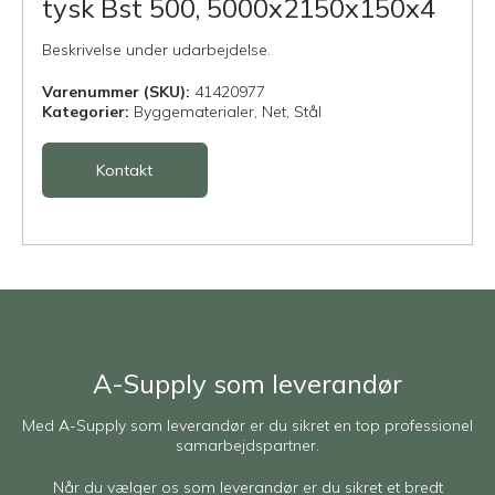
tysk Bst 500, 5000x2150x150x4
Beskrivelse under udarbejdelse.
Varenummer (SKU):
41420977
Kategorier:
Byggematerialer,
Net,
Stål
Kontakt
A-Supply som leverandør
Med A-Supply som leverandør er du sikret en top professionel
samarbejdspartner.
Når du vælger os som leverandør er du sikret et bredt