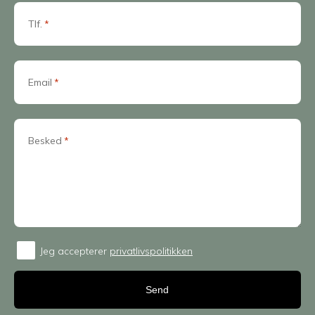
Tlf.
*
Email
*
Besked
*
Jeg accepterer
privatlivspolitikken
Consent