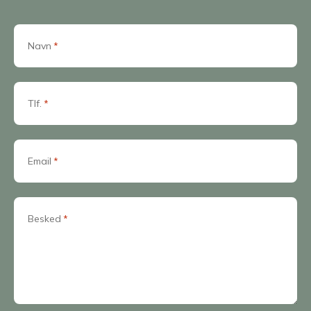
Navn
*
Tlf.
*
Email
*
Besked
*