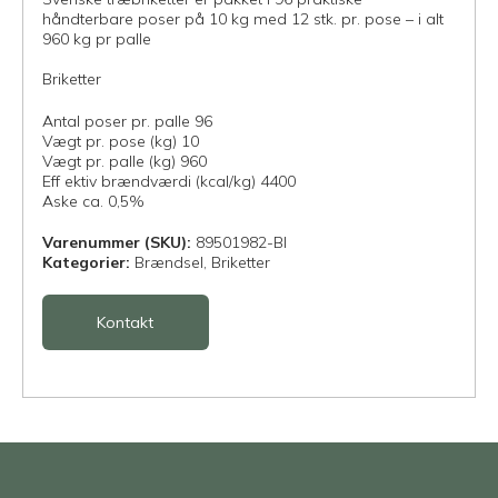
håndterbare poser på 10 kg med 12 stk. pr. pose – i alt
960 kg pr palle
Briketter
Antal poser pr. palle 96
Vægt pr. pose (kg) 10
Vægt pr. palle (kg) 960
Eff ektiv brændværdi (kcal/kg) 4400
Aske ca. 0,5%
Varenummer (SKU):
89501982-BI
Kategorier:
Brændsel,
Briketter
Kontakt