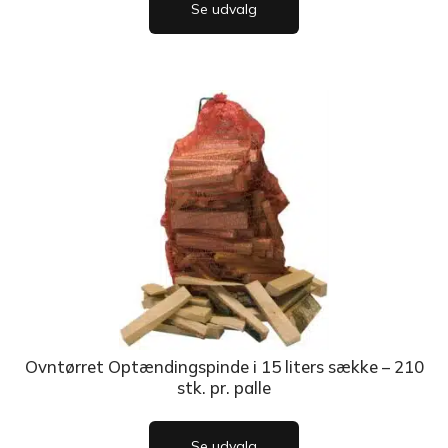
Se udvalg
Ovntørret Optændingspinde i 15 liters sække – 210
stk. pr. palle
Se udvalg