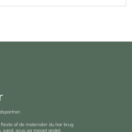
r
dspartner.
 fleste af de materialer du har brug
en, sand, grus og meget andet.