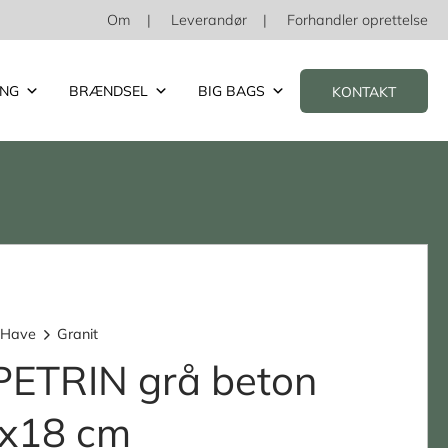
Om
Leverandør
Forhandler oprettelse
ING
BRÆNDSEL
BIG BAGS
KONTAKT
 Have
Granit
ETRIN grå beton
x18 cm