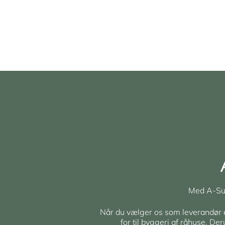
Med A-Sup
Når du vælger os som leverandør er 
for til byggeri af råhuse. De