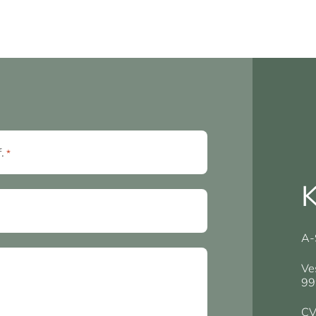
f.
*
K
A-
Ve
99
CV