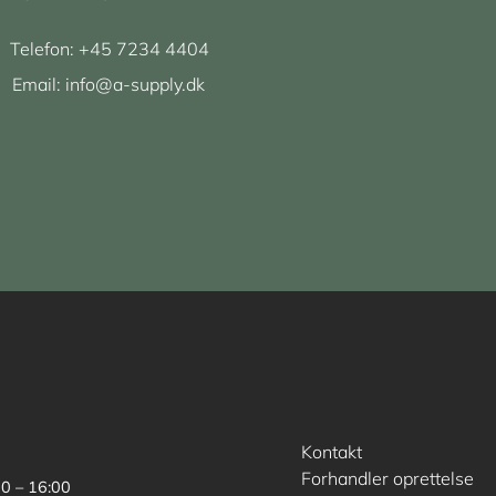
Telefon:
+45 7234 4404
Email:
info@a-supply.dk
Kontakt
Forhandler oprettelse
00 – 16:00