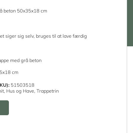
å beton 50x35x18 cm
et siger sig selv, bruges til at lave færdig
rappe med grå beton
35x18 cm
KU):
51503518
it,
Hus og Have,
Trappetrin