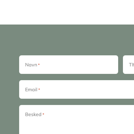
Navn
Tl
*
Email
*
Besked
*